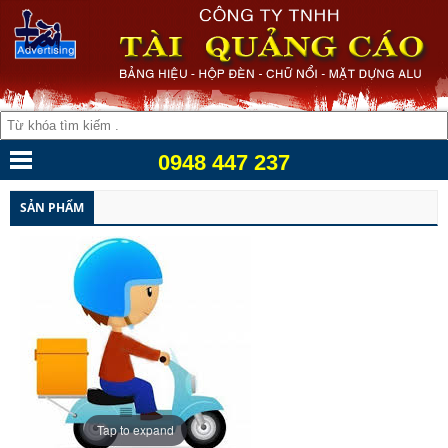
0948 447 237
SẢN PHẨM
Tap to expand