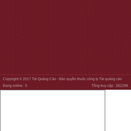
Copyright © 2017
Tài Quảng Cáo
- Bản quyền thuộc công ty Tài quảng cáo
Đang online :
5
Tổng truy cập :
382296