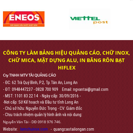
CÔNG TY LÀM BẢNG HIỆU QUẢNG CÁO, CHỮ INOX,
CHỮ MICA, MẶT DỰNG ALU, IN BĂNG RÔN BẠT
HIFLEX
Cty TNHH MTV TÀI QUẢNG CÁO
- ĐC: 62 Trà Quý Bình, P.2, Tp.Tân An, Long An
-
- ĐT: 0948447237 - 0828 700 909
Email: ngvantai@gmail.com
- MST: 1101 83 22 14 - Ngày cấp: 30/09/2016 -
-Nơi cấp: Sở Kế hoạch và Đầu tư tỉnh Long An
- Chủ sở hữu: Nguyễn Đức Trọng - CV: Giám đốc
- Chịu trách nhiệm quản lý hình ảnh và nội dung:
Nguyễn Văn Tài - DĐ 0918 976 746.
Website:
lamchuinox.com
- quangcaotailongan.com