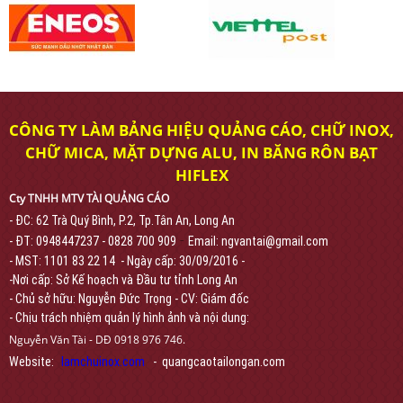
CÔNG TY LÀM BẢNG HIỆU QUẢNG CÁO, CHỮ INOX,
CHỮ MICA, MẶT DỰNG ALU, IN BĂNG RÔN BẠT
HIFLEX
Cty TNHH MTV TÀI QUẢNG CÁO
- ĐC: 62 Trà Quý Bình, P.2, Tp.Tân An, Long An
-
- ĐT: 0948447237 - 0828 700 909
Email: ngvantai@gmail.com
- MST: 1101 83 22 14 - Ngày cấp: 30/09/2016 -
-Nơi cấp: Sở Kế hoạch và Đầu tư tỉnh Long An
- Chủ sở hữu: Nguyễn Đức Trọng - CV: Giám đốc
- Chịu trách nhiệm quản lý hình ảnh và nội dung:
Nguyễn Văn Tài - DĐ 0918 976 746.
Website:
lamchuinox.com
- quangcaotailongan.com