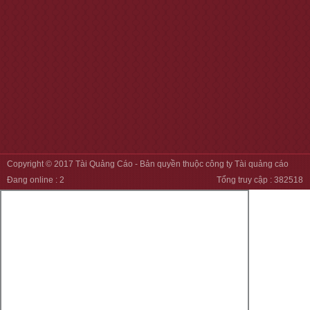
Copyright © 2017
Tài Quảng Cáo
- Bản quyền thuộc công ty Tài quảng cáo
Đang online :
2
Tổng truy cập :
382518