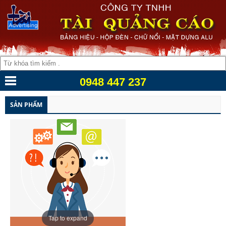
0948 447 237
SẢN PHẨM
Tap to expand