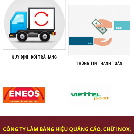
QUY ĐỊNH ĐỔI TRẢ HÀNG
THÔNG TIN THANH TOÁN.
CÔNG TY LÀM BẢNG HIỆU QUẢNG CÁO, CHỮ INOX,