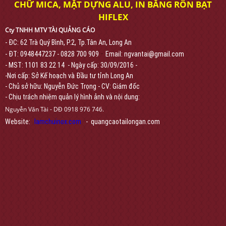
CHỮ MICA, MẶT DỰNG ALU, IN BĂNG RÔN BẠT
HIFLEX
Cty TNHH MTV TÀI QUẢNG CÁO
- ĐC: 62 Trà Quý Bình, P.2, Tp.Tân An, Long An
-
- ĐT: 0948447237 - 0828 700 909
Email: ngvantai@gmail.com
- MST: 1101 83 22 14 - Ngày cấp: 30/09/2016 -
-Nơi cấp: Sở Kế hoạch và Đầu tư tỉnh Long An
- Chủ sở hữu: Nguyễn Đức Trọng - CV: Giám đốc
- Chịu trách nhiệm quản lý hình ảnh và nội dung:
Nguyễn Văn Tài - DĐ 0918 976 746.
Website:
lamchuinox.com
- quangcaotailongan.com