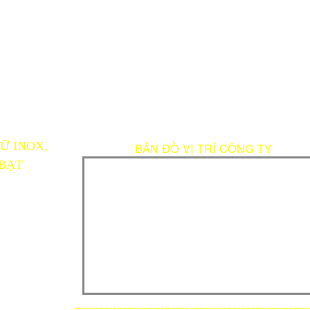
Ữ INOX,
BẢN ĐỒ VỊ TRÍ CÔNG TY
 BẠT
ai@gmail.com
--------------------------------------------------------------------