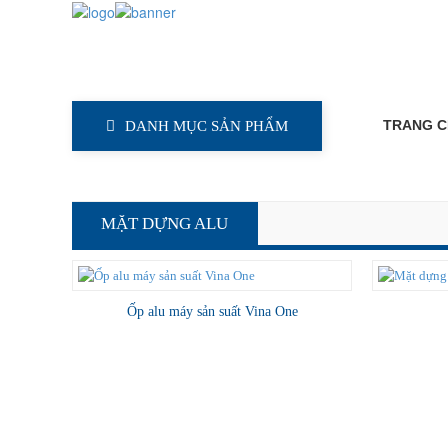
TRANG 
DANH MỤC SẢN PHẨM
MẶT DỰNG ALU
Ốp alu máy sản suất Vina One