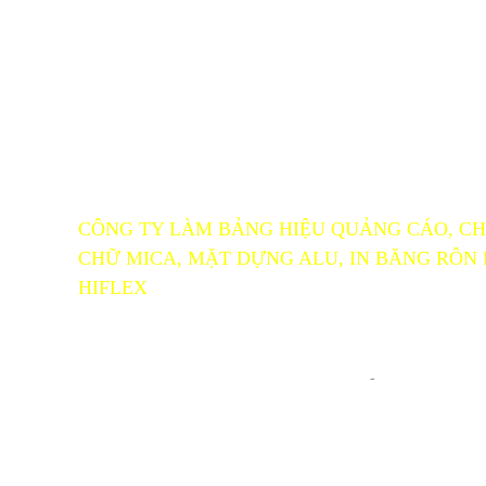
CÔNG TY LÀM BẢNG HIỆU QUẢNG CÁO, CH
CHỮ MICA, MẶT DỰNG ALU, IN BĂNG RÔN
HIFLEX
Cty TNHH MTV TÀI QUẢNG CÁO
- ĐC: 62 Trà Quý Bình, P.2, Tp.Tân An, Long An
- ĐT: 0948447237 - 0828 700 909
Email: ngvant
-
- MST: 1101 83 22 14 - Ngày cấp: 30/09/2016 -
-Nơi cấp: Sở Kế hoạch và Đầu tư tỉnh Long An
- Chủ sở hữu: Nguyễn Đức Trọng - CV: Giám đốc