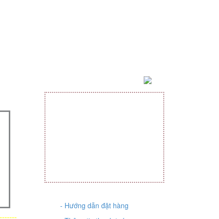
THỐNG KÊ TRUY CẬP
Đang online:
1
Truy cập tuần:
496
Truy cập tháng:
664
Tổng truy cập :
382336
CHÍNH SÁCH ĐẶT MUA HÀNG
- Hướng dẫn đặt hàng
-------