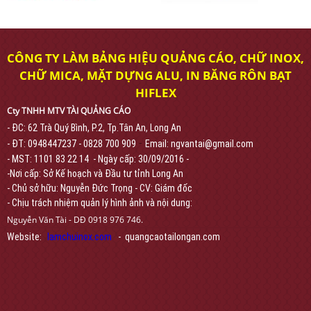
CÔNG TY LÀM BẢNG HIỆU QUẢNG CÁO, CHỮ INOX,
CHỮ MICA, MẶT DỰNG ALU, IN BĂNG RÔN BẠT
HIFLEX
Cty TNHH MTV TÀI QUẢNG CÁO
- ĐC: 62 Trà Quý Bình, P.2, Tp.Tân An, Long An
-
- ĐT: 0948447237 - 0828 700 909
Email: ngvantai@gmail.com
- MST: 1101 83 22 14 - Ngày cấp: 30/09/2016 -
-Nơi cấp: Sở Kế hoạch và Đầu tư tỉnh Long An
- Chủ sở hữu: Nguyễn Đức Trọng - CV: Giám đốc
- Chịu trách nhiệm quản lý hình ảnh và nội dung:
Nguyễn Văn Tài - DĐ 0918 976 746.
Website:
lamchuinox.com
- quangcaotailongan.com