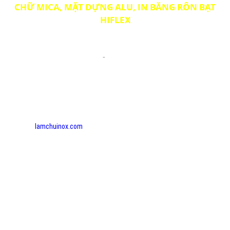
CHỮ MICA, MẶT DỰNG ALU, IN BĂNG RÔN BẠT
HIFLEX
Cty TNHH MTV TÀI QUẢNG CÁO
- ĐC: 62 Trà Quý Bình, P.2, Tp.Tân An, Long An
-
- ĐT: 0948447237 - 0828 700 909
Email: ngvantai@gmail.com
- MST: 1101 83 22 14 - Ngày cấp: 30/09/2016 -
-Nơi cấp: Sở Kế hoạch và Đầu tư tỉnh Long An
- Chủ sở hữu: Nguyễn Đức Trọng - CV: Giám đốc
- Chịu trách nhiệm quản lý hình ảnh và nội dung:
Nguyễn Văn Tài - DĐ 0918 976 746.
Website:
lamchuinox.com
- quangcaotailongan.com