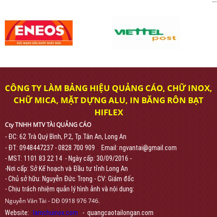
CÔNG TY LÀM BẢNG HIỆU QUẢNG CÁO, CHỮ INOX,
CHỮ MICA, MẶT DỰNG ALU, IN BĂNG RÔN BẠT
HIFLEX
Cty TNHH MTV TÀI QUẢNG CÁO
- ĐC: 62 Trà Quý Bình, P.2, Tp.Tân An, Long An
-
- ĐT: 0948447237 - 0828 700 909
Email: ngvantai@gmail.com
- MST: 1101 83 22 14 - Ngày cấp: 30/09/2016 -
-Nơi cấp: Sở Kế hoạch và Đầu tư tỉnh Long An
- Chủ sở hữu: Nguyễn Đức Trọng - CV: Giám đốc
- Chịu trách nhiệm quản lý hình ảnh và nội dung:
Nguyễn Văn Tài - DĐ 0918 976 746.
Website:
lamchuinox.com
- quangcaotailongan.com