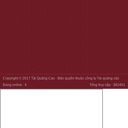
Copyright © 2017
Tài Quảng Cáo
- Bản quyền thuộc công ty Tài quảng cáo
Đang online :
4
Tổng truy cập :
382461