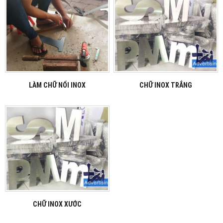
LÀM CHỮ NỔI INOX
CHỮ INOX TRẮNG
CHỮ INOX XƯỚC