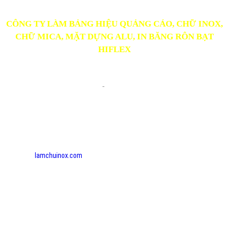
CÔNG TY LÀM BẢNG HIỆU QUẢNG CÁO, CHỮ INOX,
CHỮ MICA, MẶT DỰNG ALU, IN BĂNG RÔN BẠT
HIFLEX
Cty TNHH MTV TÀI QUẢNG CÁO
- ĐC: 62 Trà Quý Bình, P.2, Tp.Tân An, Long An
-
- ĐT: 0948447237 - 0828 700 909
Email: ngvantai@gmail.com
- MST: 1101 83 22 14 - Ngày cấp: 30/09/2016 -
-Nơi cấp: Sở Kế hoạch và Đầu tư tỉnh Long An
- Chủ sở hữu: Nguyễn Đức Trọng - CV: Giám đốc
- Chịu trách nhiệm quản lý hình ảnh và nội dung:
Nguyễn Văn Tài - DĐ 0918 976 746.
Website:
lamchuinox.com
- quangcaotailongan.com