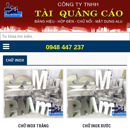
0948 447 237
CHỮ INOX
CHỮ INOX TRẮNG
CHỮ INOX XƯỚC