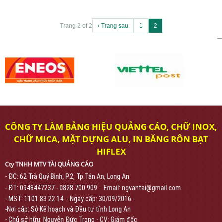
Trang 2 of 2
‹ Trang sau
1
2
CÔNG TY LÀM BẢNG HIỆU QUẢNG CÁO, CHỮ INOX,
CHỮ MICA, MẶT DỰNG ALU, IN BĂNG RÔN BẠT
HIFLEX
Cty TNHH MTV TÀI QUẢNG CÁO
- ĐC: 62 Trà Quý Bình, P.2, Tp.Tân An, Long An
-
- ĐT: 0948447237 - 0828 700 909
Email: ngvantai@gmail.com
- MST: 1101 83 22 14 - Ngày cấp: 30/09/2016 -
-Nơi cấp: Sở Kế hoạch và Đầu tư tỉnh Long An
- Chủ sở hữu: Nguyễn Đức Trọng - CV: Giám đốc