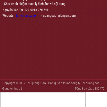
- Chịu trách nhiệm quản lý hình ảnh và nội dung:
Nguyễn Văn Tài - DĐ 0918 976 746.
Website:
lamchuinox.com
- quangcaotailongan.com
Copyright © 2017
Tài Quảng Cáo
- Bản quyền thuộc công ty Tài quảng cáo
Đang online :
1
Tổng truy cập :
382472