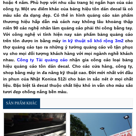
hoặc 4 năm. Phù hợp với nhu cầu trang bị ngắn hạn của các
công ty. Một ưu điểm khác của bảng hiệu tôn dán decal là có
màu sắc đa dạng đẹp. Có thể in hình quảng cáo sản phẩm
thương hiệu hấp dẫn mà cách nay không lâu khoảng thập
niên 90 các nghệ nhân làm quảng cáo phải thi công bằng tay.
Với công nghệ vi tính hiện nay sản phẩm bảng quảng cáo
trên tôn được in bằng máy
in kỹ thuật số khổ rộng 3m2
cho
thợ quảng cáo tạo ra những ý tưởng quảng cáo vô tận phục
vụ cho mọi đối tượng khách hàng với mọi ngành nghề khách
nhau.
Công ty Tài quảng cáo
nhận gia công các loại bảng
hiệu quảng cáo tôn dán decal. Cho các cửa hàng, công ty,
shop bằng máy in đa năng kỹ thuật cao. Đời mới nhất với đầu
in phun của Nhật Konica 512i cho bản in sắc nét ở mọi chất
liệu. Đặc biệt là decal thuộc chất liệu khó in vẫn cho màu sắc
tươi đẹp chống nắng bền màu.
SẢN PHẨM KHÁC