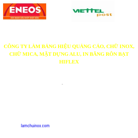
CÔNG TY LÀM BẢNG HIỆU QUẢNG CÁO, CHỮ INOX,
CHỮ MICA, MẶT DỰNG ALU, IN BĂNG RÔN BẠT
HIFLEX
Cty TNHH MTV TÀI QUẢNG CÁO
- ĐC: 62 Trà Quý Bình, P.2, Tp.Tân An, Long An
-
- ĐT: 0948447237 - 0828 700 909
Email: ngvantai@gmail.com
- MST: 1101 83 22 14 - Ngày cấp: 30/09/2016 -
-Nơi cấp: Sở Kế hoạch và Đầu tư tỉnh Long An
- Chủ sở hữu: Nguyễn Đức Trọng - CV: Giám đốc
- Chịu trách nhiệm quản lý hình ảnh và nội dung:
Nguyễn Văn Tài - DĐ 0918 976 746.
Website:
lamchuinox.com
- quangcaotailongan.com