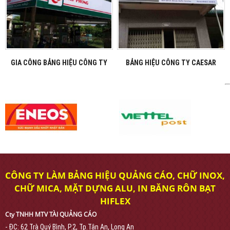
GIA CÔNG BẢNG HIỆU CÔNG TY
BẢNG HIỆU CÔNG TY CAESAR
CÔNG TY LÀM BẢNG HIỆU QUẢNG CÁO, CHỮ INOX,
CHỮ MICA, MẶT DỰNG ALU, IN BĂNG RÔN BẠT
HIFLEX
Cty TNHH MTV TÀI QUẢNG CÁO
- ĐC: 62 Trà Quý Bình, P.2, Tp.Tân An, Long An