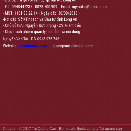
- ĐC: 62 Trà Quý Bình, P.2, Tp.Tân An, Long An
-
- ĐT: 0948447237 - 0828 700 909
Email: ngvantai@gmail.com
- MST: 1101 83 22 14 - Ngày cấp: 30/09/2016 -
-Nơi cấp: Sở Kế hoạch và Đầu tư tỉnh Long An
- Chủ sở hữu: Nguyễn Đức Trọng - CV: Giám đốc
- Chịu trách nhiệm quản lý hình ảnh và nội dung:
Nguyễn Văn Tài - DĐ 0918 976 746.
Website:
lamchuinox.com
- quangcaotailongan.com
Copyright © 2017
Tài Quảng Cáo
- Bản quyền thuộc công ty Tài quảng cáo