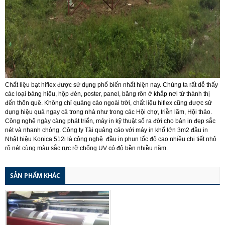
Chất liệu bạt hiflex được sử dụng phổ biến nhất hiện nay. Chúng ta rất dễ thấy
các loại bảng hiệu, hộp đèn, poster, panel, băng rôn ở khắp nơi từ thành thị
đến thôn quê. Không chỉ quảng cáo ngoài trời, chất liệu hiflex cũng được sử
dụng hiệu quả ngay cả trong nhà như trong các Hội chợ, triễn lãm, Hội thảo.
Công nghệ ngày càng phát triển, máy in kỹ thuật số ra đời cho bản in đẹp sắc
nét và nhanh chóng. Công ty Tài quảng cáo với máy in khổ lớn 3m2 đầu in
Nhật hiệu Konica 512i là công nghệ đầu in phun tốc độ cao nhiều chi tiết nhỏ
rõ nét cùng màu sắc rực rỡ chống UV có độ bền nhiều năm.
SẢN PHẨM KHÁC